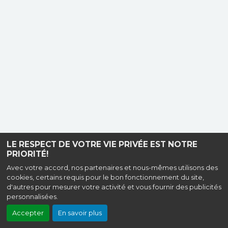
LE RESPECT DE VOTRE VIE PRIVÉE EST NOTRE
PRIORITÉ!
Avec votre accord, nos partenaires et nous-mêmes utilisons des
cookies, certains requis pour le bon fonctionnement du site,
d'autres pour mesurer votre activité et vous fournir des publicités
personnalisées.
Accepter
En savoir plus