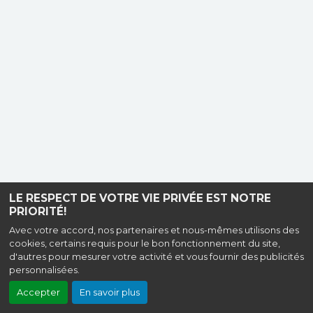
LE RESPECT DE VOTRE VIE PRIVÉE EST NOTRE
PRIORITÉ!
Avec votre accord, nos partenaires et nous-mêmes utilisons des
cookies, certains requis pour le bon fonctionnement du site,
d'autres pour mesurer votre activité et vous fournir des publicités
personnalisées.
Accepter
En savoir plus