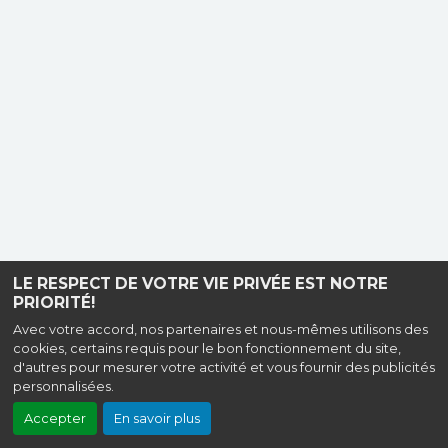
LE RESPECT DE VOTRE VIE PRIVÉE EST NOTRE
PRIORITÉ!
Avec votre accord, nos partenaires et nous-mêmes utilisons des
cookies, certains requis pour le bon fonctionnement du site,
d'autres pour mesurer votre activité et vous fournir des publicités
personnalisées.
Accepter
En savoir plus