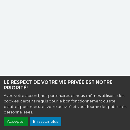
LE RESPECT DE VOTRE VIE PRIVÉE EST NOTRE
PRIORITÉ!
Avec votre accord, nos partenaires et nous-mêmes utilisons des
cookies, certains requis pour le bon fonctionnement du site,
d'autres pour mesurer votre activité et vous fournir des publicités
personnalisées.
Accepter
En savoir plus