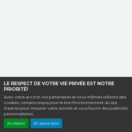
LE RESPECT DE VOTRE VIE PRIVÉE EST NOTRE
PRIORITÉ!
Avec votre accord, nos partenaires et nous-mêmes utilisons des
cookies, certains requis pour le bon fonctionnement du site,
d'autres pour mesurer votre activité et vous fournir des publicités
personnalisées.
Accepter
En savoir plus