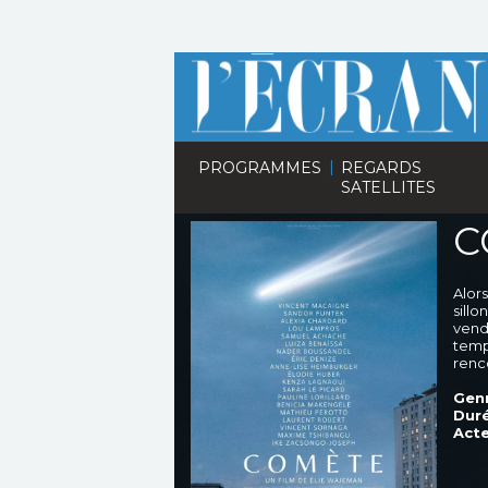
|
PROGRAMMES
REGARDS
SATELLITES
C
Alor
sillo
vend
temp
renco
Genr
Duré
Acte