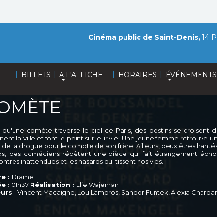
Cinéma public de Saint-Denis,
14 P
|
|
|
|
BILLETS
A L'AFFICHE
HORAIRES
ÉVÉNEMENTS
OMÈTE
s qu'une comète traverse le ciel de Paris, des destins se croisent
nnent la ville et font le point sur leur vie. Une jeune femme retrouve u
 de la drogue pour le compte de son frère. Ailleurs, deux êtres hanté
s, des comédiens répètent une pièce qui fait étrangement écho 
ntres inattendues et les hasards qui tissent nos vies.
e :
Drame
e :
01h37
Réalisation :
Elie Wajeman
urs :
Vincent Macaigne, Lou Lampros, Sandor Funtek, Alexia Charda