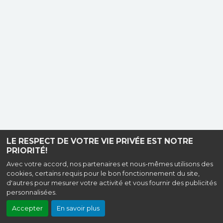
LE RESPECT DE VOTRE VIE PRIVÉE EST NOTRE
PRIORITÉ!
Avec votre accord, nos partenaires et nous-mêmes utilisons des
cookies, certains requis pour le bon fonctionnement du site,
d'autres pour mesurer votre activité et vous fournir des publicités
personnalisées.
Accepter
En savoir plus