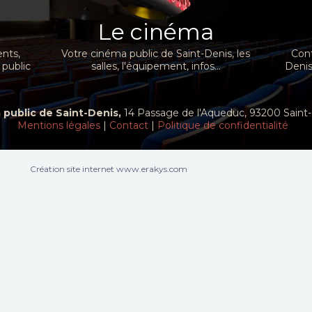
Le cinéma
nts,
Votre cinéma public de Saint-Denis, les
Cont
 public
salles, l'équipement, infos...
Denis
public de Saint-Denis,
14 Passage de l'Aqueduc, 93200 Sain
Mentions légales
|
Contact
|
Politique de confidentialité
Création site internet www.erakys.com