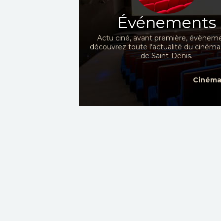
Événements
Actu ciné, avant première, évèneme
découvrez toute l'actualité du cinéma
de Saint-Denis.
Cinéma 