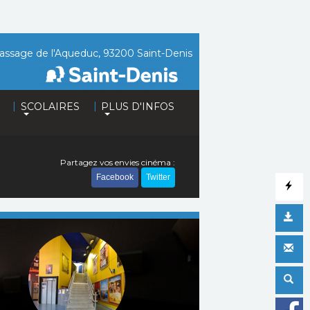
assage de l'Aqueduc, 93200 Saint-Denis
|
|
SCOLAIRES
PLUS D'INFOS
Partagez vos envies cinéma :
Facebook
Twitter