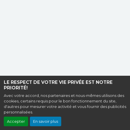
LE RESPECT DE VOTRE VIE PRIVÉE EST NOTRE
PRIORITÉ!
Avec votre accord, nos partenaires et nous-mêmes utilisons des
cookies, certains requis pour le bon fonctionnement du site,
d'autres pour mesurer votre activité et vous fournir des publicités
personnalisées.
Accepter
En savoir plus