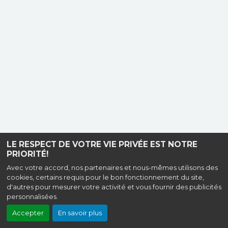
LE RESPECT DE VOTRE VIE PRIVÉE EST NOTRE
PRIORITÉ!
Avec votre accord, nos partenaires et nous-mêmes utilisons des
cookies, certains requis pour le bon fonctionnement du site,
d'autres pour mesurer votre activité et vous fournir des publicités
personnalisées.
Accepter
En savoir plus