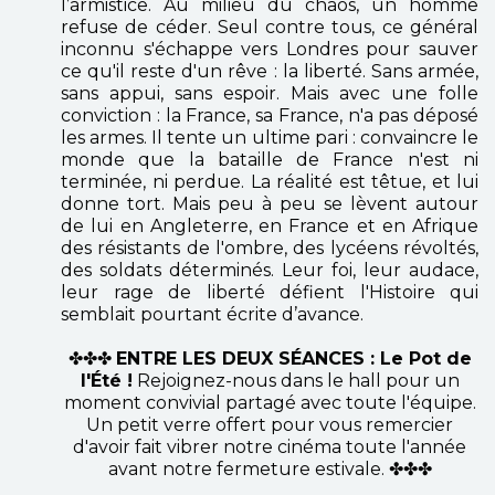
l’armistice. Au milieu du chaos, un homme
refuse de céder. Seul contre tous, ce général
inconnu s'échappe vers Londres pour sauver
ce qu'il reste d'un rêve : la liberté. Sans armée,
sans appui, sans espoir. Mais avec une folle
conviction : la France, sa France, n'a pas déposé
les armes. Il tente un ultime pari : convaincre le
monde que la bataille de France n'est ni
terminée, ni perdue. La réalité est têtue, et lui
donne tort. Mais peu à peu se lèvent autour
de lui en Angleterre, en France et en Afrique
des résistants de l'ombre, des lycéens révoltés,
des soldats déterminés. Leur foi, leur audace,
leur rage de liberté défient l'Histoire qui
semblait pourtant écrite d’avance.
✤✤✤
ENTRE LES DEUX SÉANCES : Le Pot de
l'Été !
Rejoignez-nous dans le hall pour un
moment convivial partagé avec toute l'équipe.
Un petit verre offert pour vous remercier
d'avoir fait vibrer notre cinéma toute l'année
avant notre fermeture estivale. ✤✤✤