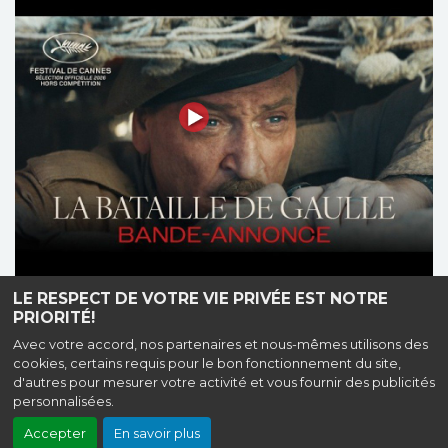
LE RESPECT DE VOTRE VIE PRIVÉE EST NOTRE
PRIORITÉ!
Avec votre accord, nos partenaires et nous-mêmes utilisons des
Haut de page
cookies, certains requis pour le bon fonctionnement du site,
d'autres pour mesurer votre activité et vous fournir des publicités
Cinéma public de Saint-Denis,
14 Passage de l'Aqueduc, 93200 Saint-
personnalisées.
Denis
Mentions légales
|
Contact
|
Politique de confidentialité
Accepter
En savoir plus
Création site internet www.erakys.com