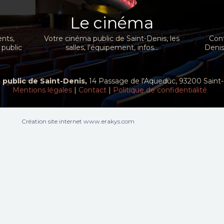
Le cinéma
nts,
Votre cinéma public de Saint-Denis, les
Cont
 public
salles, l'équipement, infos...
Denis
public de Saint-Denis,
14 Passage de l'Aqueduc, 93200 Sain
Mentions légales
|
Contact
|
Politique de confidentialité
Création site internet www.erakys.com