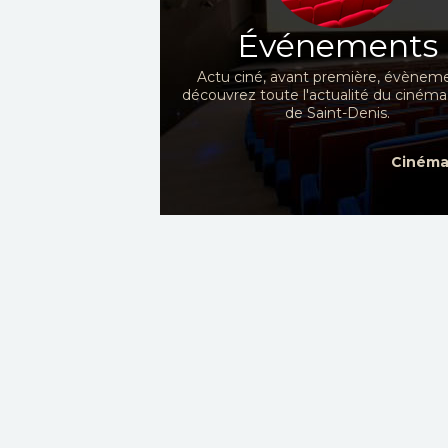
Événements
Actu ciné, avant première, évèneme
découvrez toute l'actualité du cinéma
de Saint-Denis.
Cinéma 