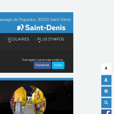
assage de l'Aqueduc, 93200 Saint-Denis
|
|
SCOLAIRES
PLUS D'INFOS
Partagez vos envies cinéma :
Facebook
Twitter