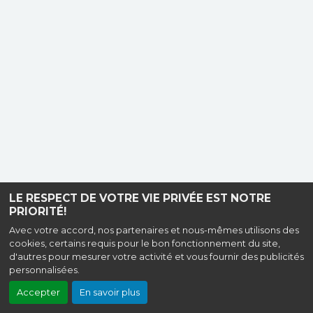
LE RESPECT DE VOTRE VIE PRIVÉE EST NOTRE
PRIORITÉ!
Avec votre accord, nos partenaires et nous-mêmes utilisons des
cookies, certains requis pour le bon fonctionnement du site,
d'autres pour mesurer votre activité et vous fournir des publicités
personnalisées.
Accepter
En savoir plus