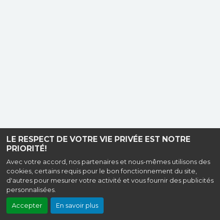
LE RESPECT DE VOTRE VIE PRIVÉE EST NOTRE
PRIORITÉ!
Avec votre accord, nos partenaires et nous-mêmes utilisons des
cookies, certains requis pour le bon fonctionnement du site,
d'autres pour mesurer votre activité et vous fournir des publicités
personnalisées.
Accepter
En savoir plus