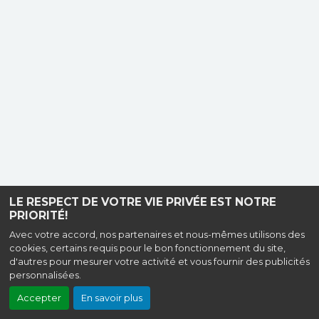
LE RESPECT DE VOTRE VIE PRIVÉE EST NOTRE
PRIORITÉ!
Avec votre accord, nos partenaires et nous-mêmes utilisons des
cookies, certains requis pour le bon fonctionnement du site,
d'autres pour mesurer votre activité et vous fournir des publicités
personnalisées.
Accepter
En savoir plus