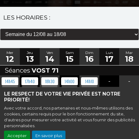
LES HORAIRES :
Mer
Jeu
Ven
Sam
Dim
Lun
Mar
12
13
14
15
16
17
18
Séances
VOST 71
-
-
14h45
17h40
18h30
14h00
14h10
17h15
20h50
20h20
20h30
18h40
LE RESPECT DE VOTRE VIE PRIVÉE EST NOTRE
PRIORITÉ!
Avec votre accord, nos partenaires et nous-mêmes utilisons des
Haut de page
cookies, certains requis pour le bon fonctionnement du site,
d'autres pour mesurer votre activité et vous fournir des publicités
Cinéma public de Saint-Denis,
14 Passage de l'Aqueduc, 93200 Saint-
personnalisées.
Denis
Mentions légales
|
Contact
|
Politique de confidentialité
Accepter
En savoir plus