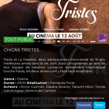
TOUT PUBLIC
CHICAS TRISTES
Paula et La Maestra, deux adolescentes mexicaines de 16 ans,
meilleures amies dans la vie, sont aussi concurrentes au sein de
leur équipe de natation. Lorsqu'un événement traumatique
touche Paula, les deux amies vont y faire face ensemble ...
Genre :
Drame
Durée :
01h30
Réalisation :
Fernanda Tovar
Acteurs :
Rocío Guzmán, Darana Álvarez, Tatsumi Milori, Tomás
García Agraz, Mónica del Carmen
Partagez vos envies cinéma :
Facebook
Twitter