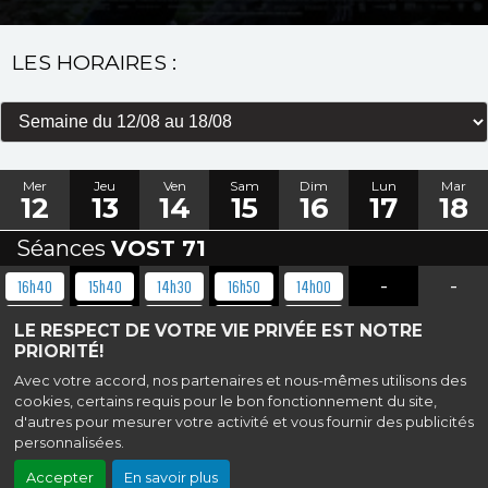
LES HORAIRES :
Mer
Jeu
Ven
Sam
Dim
Lun
Mar
12
13
14
15
16
17
18
Séances
VOST 71
-
-
16h40
15h40
14h30
16h50
14h00
19h30
19h30
17h30
19h45
19h30
LE RESPECT DE VOTRE VIE PRIVÉE EST NOTRE
PRIORITÉ!
Avec votre accord, nos partenaires et nous-mêmes utilisons des
Haut de page
cookies, certains requis pour le bon fonctionnement du site,
d'autres pour mesurer votre activité et vous fournir des publicités
Cinéma public de Saint-Denis,
14 Passage de l'Aqueduc, 93200 Saint-
personnalisées.
Denis
Mentions légales
|
Contact
|
Politique de confidentialité
Accepter
En savoir plus