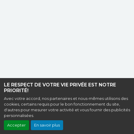
LE RESPECT DE VOTRE VIE PRIVÉE EST NOTRE
PRIORITÉ!
Avec votre accord, nos partenaires et nous-mêmes utilisons des
cookies, certains requis pour le bon fonctionnement du site,
d'autres pour mesurer votre activité et vous fournir des publicités
personnalisées.
Accepter
En savoir plus